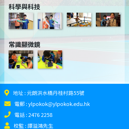
科學與科技
常識顯微鏡
地址 :
元朗洪水橋丹桂村路55號
電郵 :
ylpokok@ylpokok.edu.hk
電話 :
2476 2258
校監 :
譚溢鴻先生