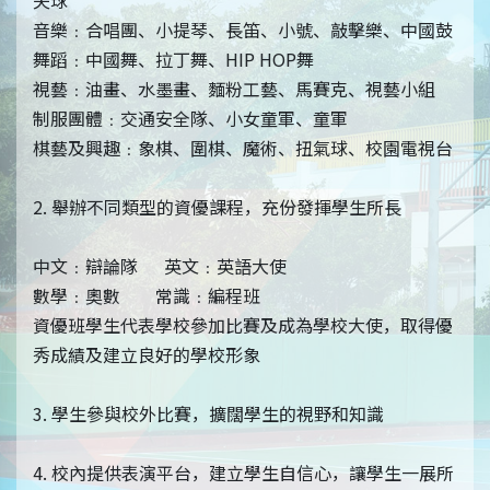
音樂﹕合唱團、小提琴、長笛、小號、敲擊樂、中國鼓
舞蹈﹕中國舞、拉丁舞、HIP HOP舞
視藝﹕油畫、水墨畫、麵粉工藝、馬賽克、視藝小組
制服團體﹕交通安全隊、小女童軍、童軍
棋藝及興趣﹕象棋、圍棋、魔術、扭氣球、校園電視台
2. 舉辦不同類型的資優課程，充份發揮學生所長
中文﹕辯論隊 英文﹕英語大使
數學﹕奧數 常識﹕編程班
資優班學生代表學校參加比賽及成為學校大使，取得優
秀成績及建立良好的學校形象
3. 學生參與校外比賽，擴闊學生的視野和知識
4. 校內提供表演平台，建立學生自信心，讓學生一展所