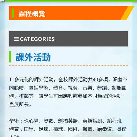
課程概覽
CATEGORIES
課外活動
1. 多元化的課外活動，全校課外活動共40多項，涵蓋不
同範疇，包括學術、體育、視藝、音樂、舞蹈、制服團
體、棋藝等，讓學生可因應興趣參加不同類型的活動，
盡展所長。
學術﹕珠心算、奧數、劍橋英語、英語話劇、編程班
體育﹕田徑、足球、欖球、國術、獅藝、跆拳道、哥爾
夫球