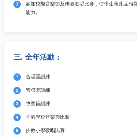
參加校際音樂節及佛教歌唱比賽，使學生藉此互相
3
能力。
三. 全年活動：
合唱團訓練
1
管弦樂訓練
2
牧童笛訓練
3
香港學校音樂節比賽
4
佛教小學歌唱比賽
5