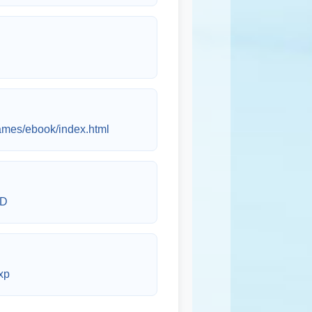
games/ebook/index.html
sD
xp