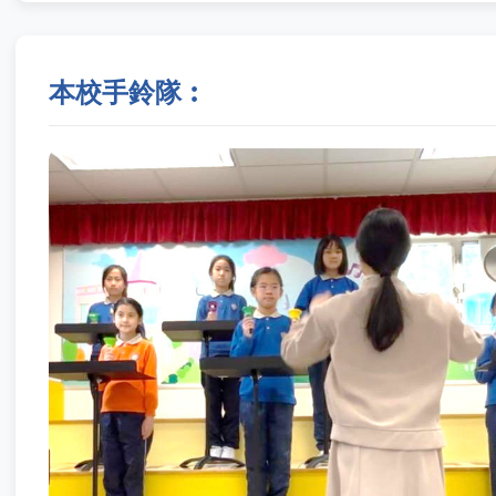
本校手鈴隊︰