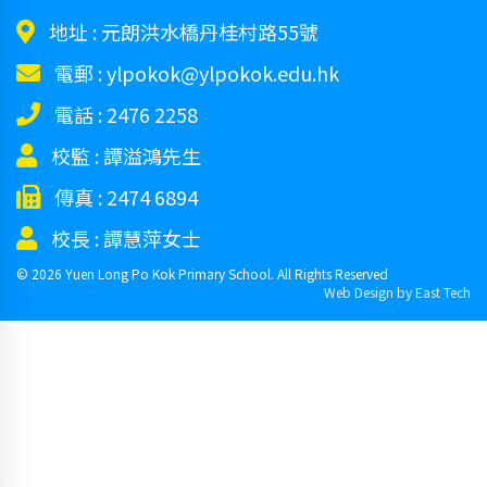
地址 :
元朗洪水橋丹桂村路55號
電郵 :
ylpokok@ylpokok.edu.hk
電話 :
2476 2258
校監 :
譚溢鴻先生
傳真 :
2474 6894
校長 :
譚慧萍女士
© 2026 Yuen Long Po Kok Primary School. All Rights Reserved
Web Design
by
East Tech