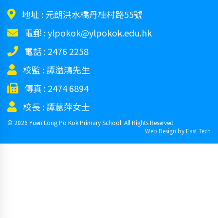
地址 :
元朗洪水橋丹桂村路55號
電郵 :
ylpokok@ylpokok.edu.hk
電話 :
2476 2258
校監 :
譚溢鴻先生
傳真 :
2474 6894
校長 :
譚慧萍女士
© 2026 Yuen Long Po Kok Primary School. All Rights Reserved
Web Design
by
East Tech