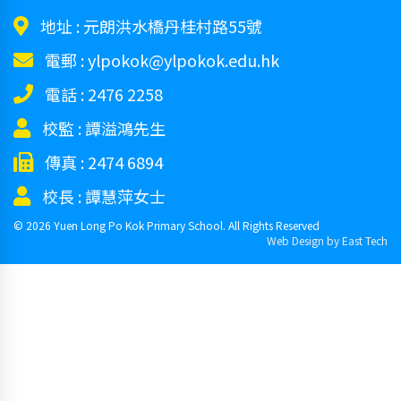
地址 :
元朗洪水橋丹桂村路55號
電郵 :
ylpokok@ylpokok.edu.hk
電話 :
2476 2258
校監 :
譚溢鴻先生
傳真 :
2474 6894
校長 :
譚慧萍女士
© 2026 Yuen Long Po Kok Primary School. All Rights Reserved
Web Design
by
East Tech